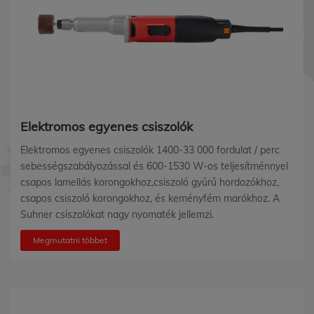
Elektromos egyenes csiszolók
Elektromos egyenes csiszolók 1400-33 000 fordulat / perc
sebességszabályozással és 600-1530 W-os teljesítménnyel
csapos lamellás korongokhoz,csiszoló gyűrű hordozókhoz,
csapos csiszoló korongokhoz, és keményfém marókhoz. A
Suhner csiszolókat nagy nyomaték jellemzi.
Megmutatni többet