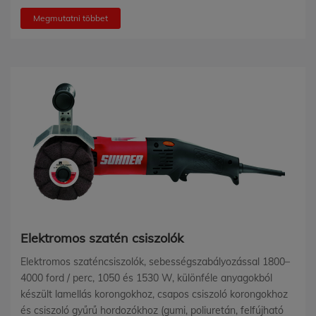
Megmutatni többet
Elektromos szatén csiszolók
Elektromos szaténcsiszolók, sebességszabályozással 1800–
4000 ford / perc, 1050 és 1530 W, különféle anyagokból
készült lamellás korongokhoz, csapos csiszoló korongokhoz
és csiszoló gyűrű hordozókhoz (gumi, poliuretán, felfújható