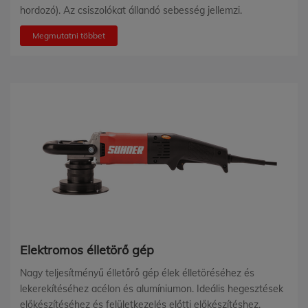
hordozó). Az csiszolókat állandó sebesség jellemzi.
Megmutatni többet
Elektromos élletörő gép
Nagy teljesítményű élletőrő gép élek élletöréséhez és
lekerekítéséhez acélon és alumíniumon. Ideális hegesztések
előkészítéséhez és felületkezelés előtti előkészítéshez.