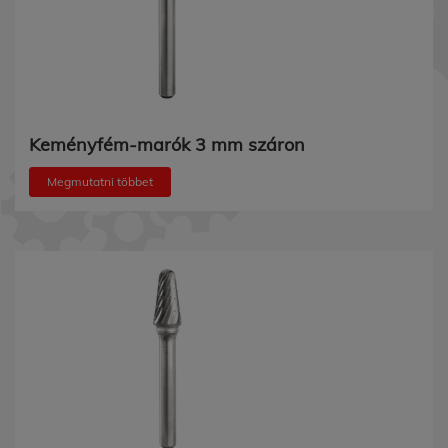
Keményfém-marók 3 mm száron
Megmutatni többet