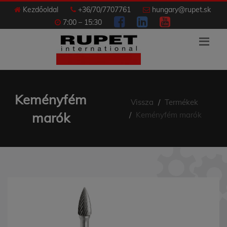
Kezdőoldal
+36/70/7707761
hungary@rupet.sk
7:00 – 15:30
Keményfém
Vissza
Termékek
marók
Keményfém marók