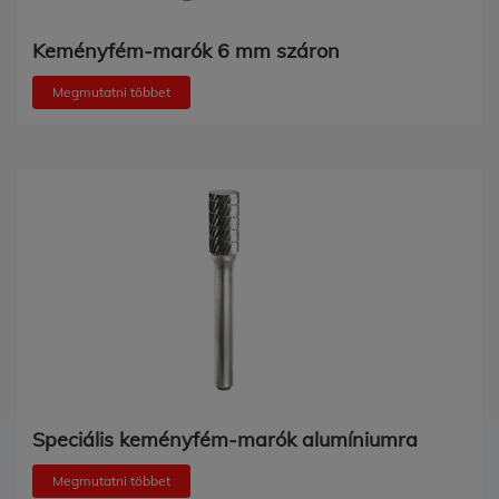
Keményfém-marók 6 mm száron
Megmutatni többet
Speciális keményfém-marók alumíniumra
Megmutatni többet