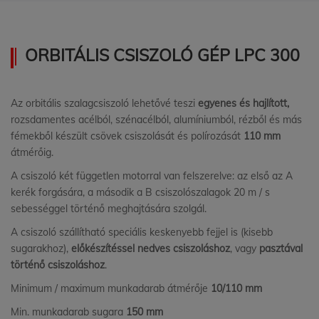
ORBITÁLIS CSISZOLÓ GÉP LPC 300
Az orbitális szalagcsiszoló lehetővé teszi
egyenes és hajlított,
rozsdamentes acélból, szénacélból, alumíniumból, rézből és más
fémekből készült csövek csiszolását és polírozását
110 mm
átmérőig.
A csiszoló két független motorral van felszerelve: az első az A
kerék forgására, a második a B csiszolószalagok 20 m / s
sebességgel történő meghajtására szolgál.
A csiszoló szállítható speciális keskenyebb fejjel is (kisebb
sugarakhoz),
előkészítéssel nedves csiszoláshoz
, vagy
pasztával
történő csiszoláshoz
.
Minimum / maximum munkadarab átmérője
10/110 mm
Min. munkadarab sugara
150 mm