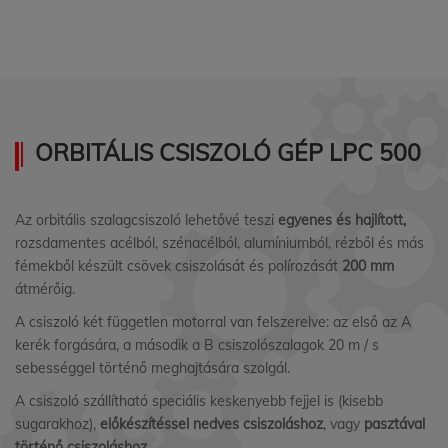
ORBITÁLIS CSISZOLÓ GÉP LPC 500
Az orbitális szalagcsiszoló lehetővé teszi
egyenes és hajlított,
rozsdamentes acélból, szénacélból, alumíniumból, rézből és más
fémekből készült csövek csiszolását és polírozását
200 mm
átmérőig.
A csiszoló két független motorral van felszerelve: az első az A
kerék forgására, a második a B csiszolószalagok 20 m / s
sebességgel történő meghajtására szolgál.
A csiszoló szállítható speciális keskenyebb fejjel is (kisebb
sugarakhoz),
előkészítéssel nedves csiszoláshoz
, vagy
pasztával
történő csiszoláshoz
.