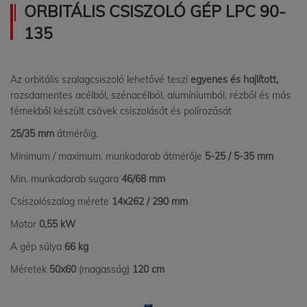
ORBITÁLIS CSISZOLÓ GÉP LPC 90-
135
Az orbitális szalagcsiszoló lehetővé teszi
egyenes és hajlított,
rozsdamentes acélból, szénacélból, alumíniumból, rézből és más
fémekből készült csövek csiszolását és polírozását
25/35 mm
átmérőig.
Minimum / maximum. munkadarab átmérője
5-25 / 5-35 mm
Min. munkadarab sugara
46/68 mm
Csiszolószalag mérete
14x262 / 290 mm
Motor
0,55 kW
A gép súlya
66 kg
Méretek
50x60
(magasság)
120 cm