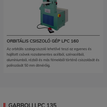
ORBITÁLIS CSISZOLÓ GÉP LPC 160
Az orbitális szalagcsiszoló lehetővé teszi az egyenes és
hajlított csövek rozsdamentes acélból, szénacélból,
alumíniumból, rézből és más fémekből történő csiszolását és
polírozását 50 mm átmérőig.
GARBOLI LPC 135