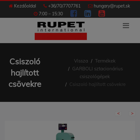
Kezdőoldal
+36/70/7707761
hungary@rupet.sk
7:00 – 15:30
Csiszoló
Vissza
Termékek
GARBOLI sztacionárius
hajlított
csiszológépek
csövekre
Csiszoló hajlított csövekre