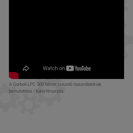
A Garboli LPC 300 Mirorr csiszoló használatának
bemutatása - tükörfényezés.