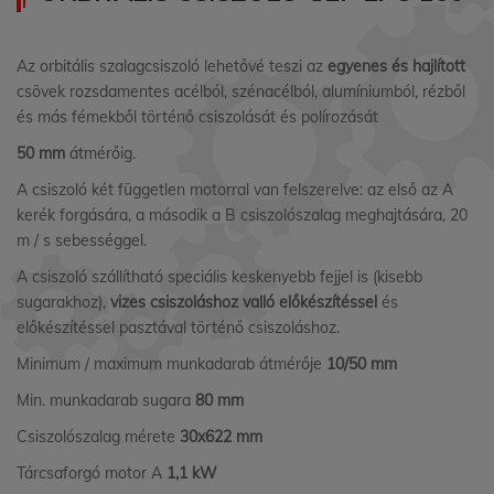
Az orbitális szalagcsiszoló lehetővé teszi az
egyenes és hajlított
csövek rozsdamentes acélból, szénacélból, alumíniumból, rézből
és más fémekből történő csiszolását és polírozását
50 mm
átmérőig.
A csiszoló két független motorral van felszerelve: az első az A
kerék forgására, a második a B csiszolószalag meghajtására, 20
m / s sebességgel.
A csiszoló szállítható speciális keskenyebb fejjel is (kisebb
sugarakhoz),
vizes csiszoláshoz
valló előkészítéssel
és
előkészítéssel pasztával történő csiszoláshoz.
Minimum / maximum munkadarab átmérője
10/50 mm
Min. munkadarab sugara
80 mm
Csiszolószalag mérete
30x622 mm
Tárcsaforgó motor A
1,1 kW