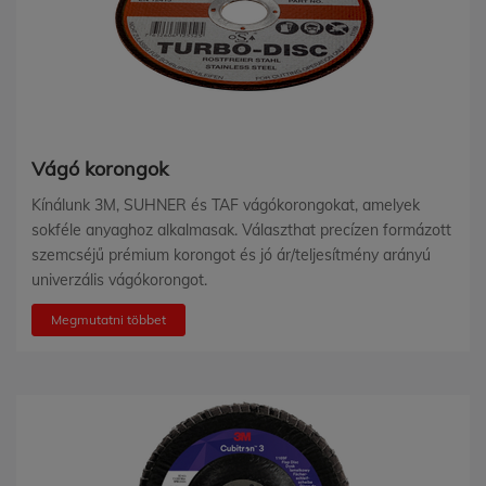
Vágó korongok
Kínálunk 3M, SUHNER és TAF vágókorongokat, amelyek
sokféle anyaghoz alkalmasak. Választhat precízen formázott
szemcséjű prémium korongot és jó ár/teljesítmény arányú
univerzális vágókorongot.
Megmutatni többet