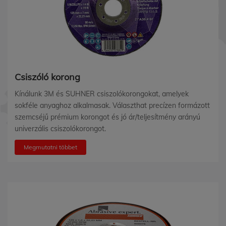
Csiszóló korong
Kínálunk 3M és SUHNER csiszolókorongokat, amelyek
sokféle anyaghoz alkalmasak. Választhat precízen formázott
szemcséjű prémium korongot és jó ár/teljesítmény arányú
univerzális csiszolókorongot.
Megmutatni többet