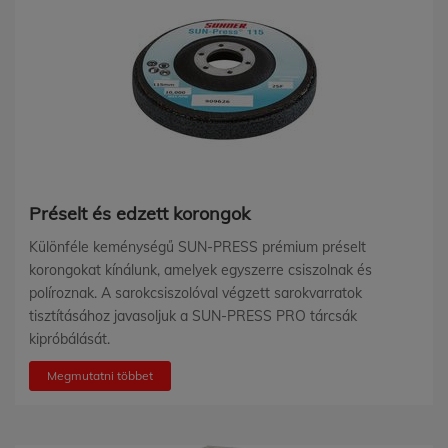
Préselt és edzett korongok
Különféle keménységű SUN-PRESS prémium préselt
korongokat kínálunk, amelyek egyszerre csiszolnak és
políroznak. A sarokcsiszolóval végzett sarokvarratok
tisztításához javasoljuk a SUN-PRESS PRO tárcsák
kipróbálását.
Megmutatni többet