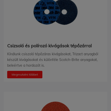
Csizsoló és polírozó kivágások tépőzárral
Kínálunk csiszoló tépőzáras kivágásokat, Trizact anyagból
készült kivágásokat és különféle Scotch-Brite anyagokat,
beleértve a hordozót is.
Megmutatni többet