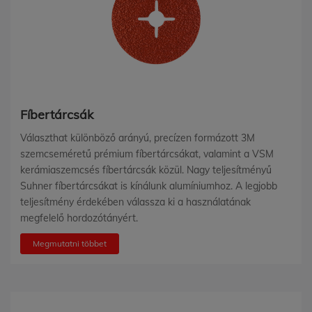
Fíbertárcsák
Választhat különböző arányú, precízen formázott 3M
szemcseméretű prémium fíbertárcsákat, valamint a VSM
kerámiaszemcsés fíbertárcsák közül. Nagy teljesítményű
Suhner fíbertárcsákat is kínálunk alumíniumhoz. A legjobb
teljesítmény érdekében válassza ki a használatának
megfelelő hordozótányért.
Megmutatni többet