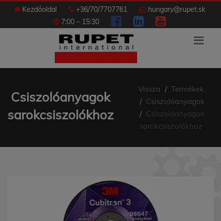
Kezdőoldal
+36/70/7707761
hungary@rupet.sk
7:00 – 15:30
Vissza
Termékek
Csiszolóanyagok
Csiszolóanyagok
sarokcsiszolókhoz
Csiszolóanyagok
sarokcsiszolókhoz