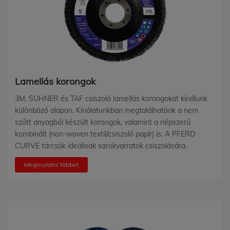
Lamellás korongok
3M, SUHNER és TAF csiszoló lamellás korongokat kínálunk
különböző alapon. Kínálatunkban megtalálhatóak a nem
szőtt anyagból készült korongok, valamint a népszerű
kombinált (non-woven textil/csiszoló papír) is. A PFERD
CURVE tárcsák ideálisak sarokvarratok csiszolására.
Megmutatni többet