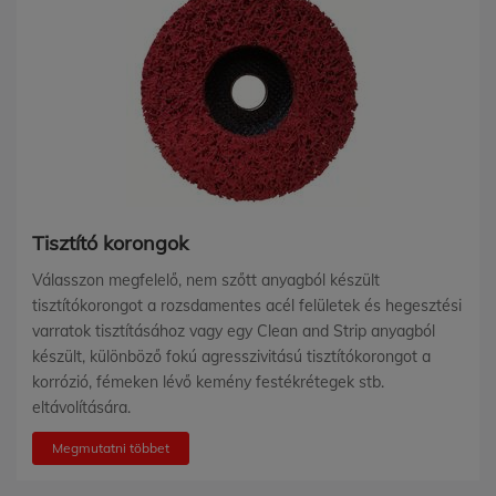
Tisztító korongok
Válasszon megfelelő, nem szőtt anyagból készült
tisztítókorongot a rozsdamentes acél felületek és hegesztési
varratok tisztításához vagy egy Clean and Strip anyagból
készült, különböző fokú agresszivitású tisztítókorongot a
korrózió, fémeken lévő kemény festékrétegek stb.
eltávolítására.
Megmutatni többet