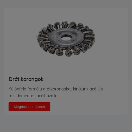
Drót korongok
Különféle formájú drótkorongokat kínálunk acél és
rozsdamentes acélhuzallal.
Megmutatni többet