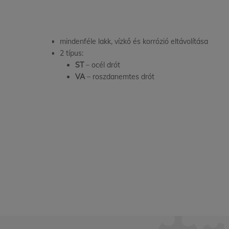
mindenféle lakk, vízkő és korrózió eltávolítása
2 típus:
ST
– océl drót
VA
– roszdanemtes drót