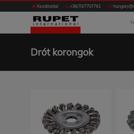
Kezdőoldal
+36/70/7707761
hungary@r
T
Drót korongok