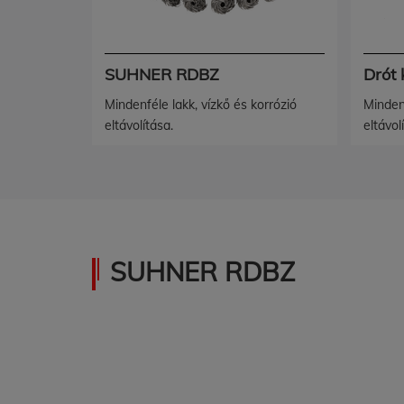
SUHNER RDBZ
Drót
Mindenféle lakk, vízkő és korrózió
Mindenf
eltávolítása.
eltávol
SUHNER RDBZ