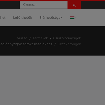
lhet
Letölthetők
Elérhetőségek
Vissza
Termékek
Csiszolóanyagok
szolóanyagok sarokcsiszolókhoz
Drót korongok