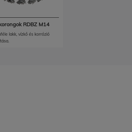
 korongok RDBZ M14
éle lakk, vízkő és korrózió
ítása.