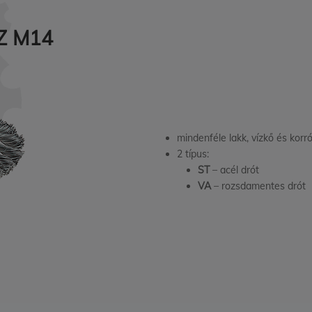
Z M14
mindenféle lakk, vízkő és korró
2 típus:
ST
– acél drót
VA
– rozsdamentes drót