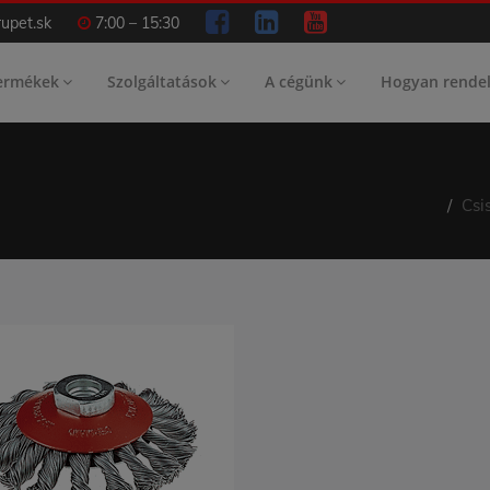
upet.sk
7:00 – 15:30
ermékek
Szolgáltatások
A cégünk
Hogyan rende
Csi