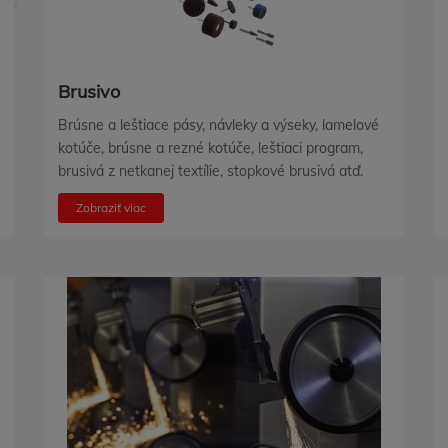
Brusivo
Brúsne a leštiace pásy, návleky a výseky, lamelové
kotúče, brúsne a rezné kotúče, leštiaci program,
brusivá z netkanej textílie, stopkové brusivá atď.
Zobraziť viac