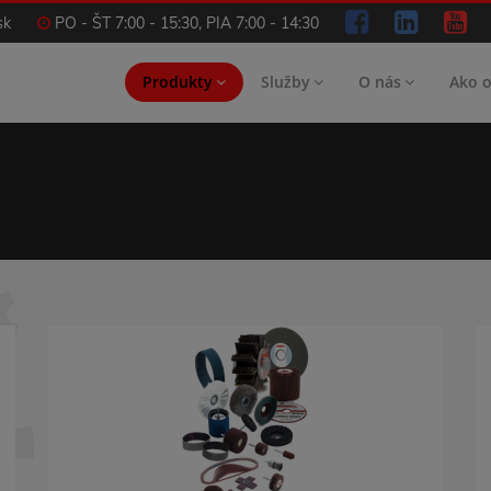
sk
PO - ŠT 7:00 - 15:30, PIA 7:00 - 14:30
Produkty
Služby
O nás
Ako 