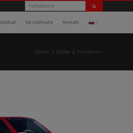
objednať
Na stiahnutie
Kontakt
Domov
Služby
Poradenstvo