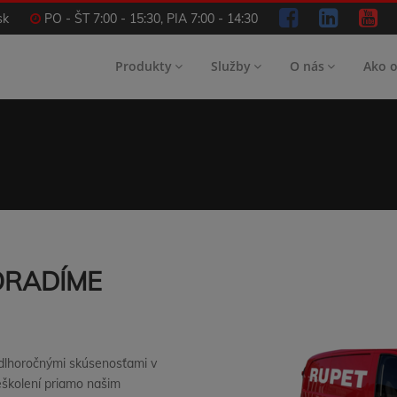
sk
PO - ŠT 7:00 - 15:30, PIA 7:00 - 14:30
Produkty
Služby
O nás
Ako 
ORADÍME
 dlhoročnými skúsenosťami v
eškolení priamo našim