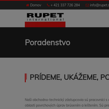
Domov
+ 421 337 726 284
info@rupet.
Poradenstvo
PRÍDEME, UKÁŽEME, P
Naši obchodno-technický zástupcovia sú pracovníci s
oblasti povrchových úprav brúsením a leštením. Sú pr