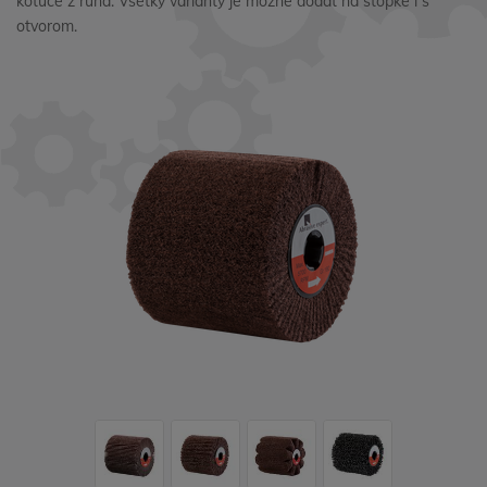
kotúče z rúna. Všetky varianty je možné dodať na stopke i s
otvorom.