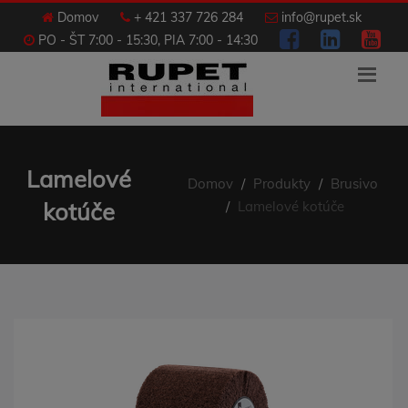
Domov
+ 421 337 726 284
info@rupet.sk
PO - ŠT 7:00 - 15:30, PIA 7:00 - 14:30
Lamelové
Domov
Produkty
Brusivo
kotúče
Lamelové kotúče