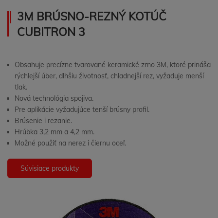
3M BRÚSNO-REZNÝ KOTÚČ
CUBITRON 3
Obsahuje precízne tvarované keramické zrno 3M, ktoré prináša
rýchlejší úber, dlhšiu životnosť, chladnejší rez, vyžaduje menší
tlak.
Nová technológia spojiva.
Pre aplikácie vyžadujúce tenší brúsny profil.
Brúsenie i rezanie.
Hrúbka 3,2 mm a 4,2 mm.
Možné použiť na nerez i čiernu oceľ.
Súvisiace produkty