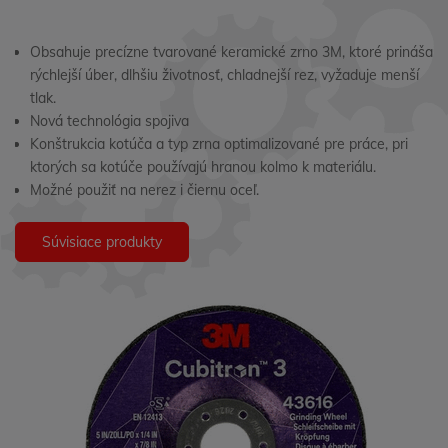
Obsahuje precízne tvarované keramické zrno 3M, ktoré prináša
rýchlejší úber, dlhšiu životnosť, chladnejší rez, vyžaduje menší
tlak.
Nová technológia spojiva
Konštrukcia kotúča a typ zrna optimalizované pre práce, pri
ktorých sa kotúče používajú hranou kolmo k materiálu.
Možné použiť na nerez i čiernu oceľ.
Súvisiace produkty