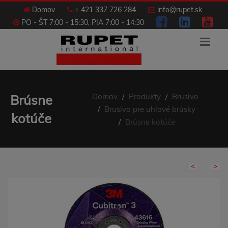
Domov
+ 421 337 726 284
info@rupet.sk
PO - ŠT 7:00 - 15:30, PIA 7:00 - 14:30
Domov
Produkty
Brusivo
Brúsne
Brusivo pre uhlové brúsky
kotúče
Brúsne kotúče