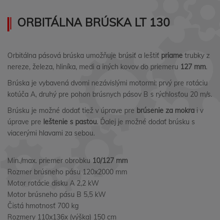
ORBITÁLNA BRÚSKA LT 130
Orbitálna pásová brúska umožňuje brúsiť a leštiť
priame
trubky z
nereze, železa, hliníka, medi a iných kovov do priemeru
127 mm
.
Brúska je vybavená dvomi nezávislými motormi: prvý pre rotáciu
kotúča A, druhý pre pohon brúsnych pásov B s rýchlosťou 20 m/s.
Brúsku je možné dodať tiež v úprave pre
brúsenie za mokra
i v
úprave pre
leštenie s pastou
. Ďalej je možné dodať brúsku s
viacerými hlavami za sebou.
Min./max. priemer obrobku
10/127 mm
Rozmer brúsneho pásu 120x2000 mm
Motor rotácie disku A 2,2 kW
Motor brúsneho pásu B 5,5 kW
Čistá hmotnosť 700 kg
Rozmery 110x136x (výška) 150 cm