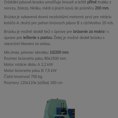
Orbitální pásová bruska umožňuje brousit a leštit
přímé
trubky z
nerezu, železa, hliníku, mědi a jiných kovů do průměru
200 mm
.
Brúska je vybavená dvomi nezávislými motormi: prvý pre rotáciu
kotúča A, druhý pre pohon brúsnych pásov B s rýchlosťou 20 m/s.
Brúsku je možné dodať tiež v úprave pre
brúsenie za mokra
i v
úprave pre
leštenie s pastou
. Ďalej je možné dodať brúsku s
viacerými hlavami za sebou.
Min./max. priemer obrobku
10/200 mm
Rozmer brúsneho pásu 90x1500 mm
Motor rotácie disku A 2,2 kW
Motor brúsneho pásu B 7,5 kW
Čistá hmotnosť 700 kg
Rozmery 120x110x (výška) 160 cm