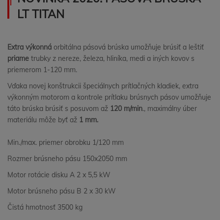
LT TITAN
Extra výkonná
orbitálna pásová brúska umožňuje brúsiť a leštiť
priame
trubky z nereze, železa, hliníka, medi a iných kovov s
priemerom 1-120 mm.
Vďaka novej konštrukcii špeciálnych prítlačných kladiek, extra
výkonným motorom a kontrole prítlaku brúsnych pásov umožňuje
táto brúska brúsiť s posuvom až
120 m/min
., maximálny úber
materiálu môže byť až
1 mm.
Min./max. priemer obrobku 1/120 mm
Rozmer brúsneho pásu 150x2050 mm
Motor rotácie disku A 2 x 5,5 kW
Motor brúsneho pásu B 2 x 30 kW
Čistá hmotnosť 3500 kg