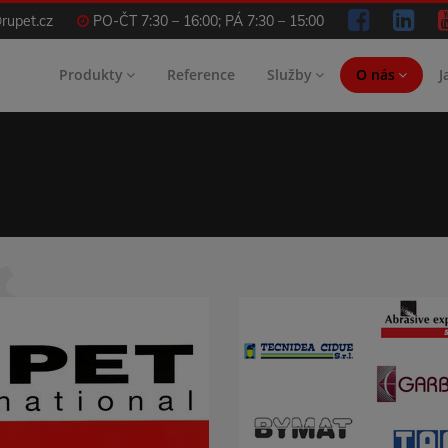
rupet.cz
PO-ČT 7:30 – 16:00; PÁ 7:30 – 15:00
Produkty
Reference
Služby
O nás
J