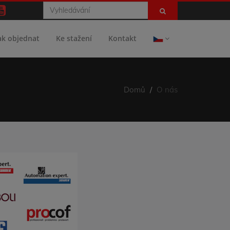
ak objednat
Ke stažení
Kontakt
Domů
O nás