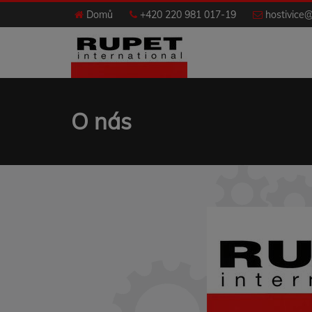
Domů
+420 220 981 017-19
hostivice@
O nás